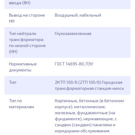
ввода (ВН)
Вывод на стороне
Воздушный, кабельный
НН
Тип нейтрали
Глухозаземленная
трансформатора
по низкой стороне
(НН)
Нормативные
ГОСТ 14695-80, ПЭУ
документы
Тип
2КТП 100/6 (2ТП 100/6) Городская
трансформаторная станция-киоск
Тип по
Кирпичные, бетонные (в бетонном
материалам
корпусе), металлические,
железные, фундаментные (на
фундаменте), нержавеющие, с
сэндвич (сендвич) панелями и
коридорами обслуживания