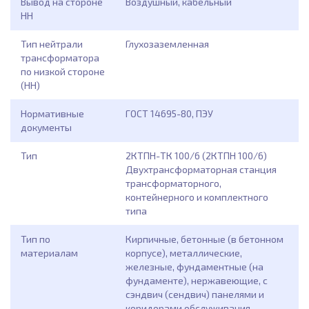
Вывод на стороне
Воздушный, кабельный
НН
Тип нейтрали
Глухозаземленная
трансформатора
по низкой стороне
(НН)
Нормативные
ГОСТ 14695-80, ПЭУ
документы
Тип
2КТПН-ТК 100/6 (2КТПН 100/6)
Двухтрансформаторная станция
трансформаторного,
контейнерного и комплектного
типа
Тип по
Кирпичные, бетонные (в бетонном
материалам
корпусе), металлические,
железные, фундаментные (на
фундаменте), нержавеющие, с
сэндвич (сендвич) панелями и
коридорами обслуживания